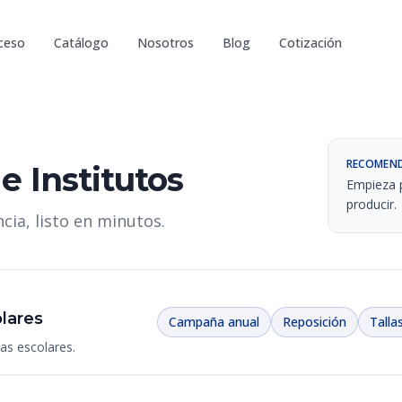
ceso
Catálogo
Nosotros
Blog
Cotización
RECOMEND
e Institutos
Empieza p
producir.
cia, listo en minutos.
lares
Campaña anual
Reposición
Talla
as escolares.