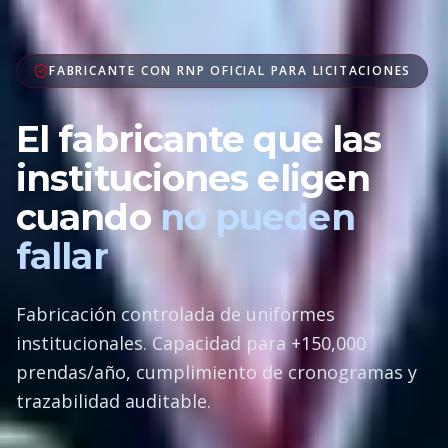
FABRICANTE CON RNP OFICIAL PARA LICITACIONES
El fabricante que las
instituciones eligen
cuando
no pueden
fallar
Fabricación controlada de uniformes
institucionales. Capacidad para +150,000
prendas/año, cumplimiento de cronogramas y
trazabilidad auditable.