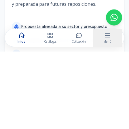
y preparada para futuras reposiciones.
Propuesta alineada a su sector y presupuesto
Cronograma y control de calidad por etapa
Inicio
Catálogos
Cotización
Menú
Producción por volumen y reposición continua
Solicitar propuesta B2B