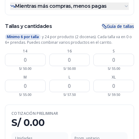
Mientras más compras, menos pagas
Tallas y cantidades
Guía de tallas
Mínimo
6
por talla
y
24
por producto (2 docenas). Cada talla va en 0 o
6
+ prendas. Puedes combinar varios productos en el carrito.
14
16
S
S/
50.00
S/
50.00
S/
55.00
M
L
XL
S/
55.00
S/
57.50
S/
59.50
COTIZACIÓN PRELIMINAR
S/
0.00
Unidades
Prom. unitario