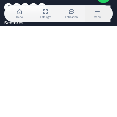
Inicio
Catálogos
Cotización
Menú
Sectores
Colegios, Universidades e Institutos
Deportes y Educación Física
Hospitales, Clínicas y Farmacias
Licitaciones y Sector Público (RNP Oficial)
Restaurantes y Catering
Hoteles y Resorts
Seguridad y Vigilancia
Logística y Transporte
Agricultura y Agroindustria
Minería y Construcción
Corporativos y Oficinas