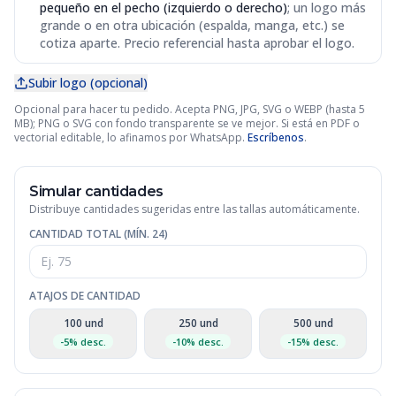
pequeño en el pecho (izquierdo o derecho)
; un logo más
grande o en otra ubicación (espalda, manga, etc.) se
cotiza aparte. Precio referencial hasta aprobar el logo.
Subir logo (opcional)
Opcional para hacer tu pedido. Acepta PNG, JPG, SVG o WEBP (hasta 5
MB); PNG o SVG con fondo transparente se ve mejor. Si está en PDF o
vectorial editable, lo afinamos por WhatsApp.
Escríbenos
.
Simular cantidades
Distribuye cantidades sugeridas entre las tallas automáticamente.
CANTIDAD TOTAL (MÍN.
24
)
ATAJOS DE CANTIDAD
100
und
250
und
500
und
-
5
% desc.
-
10
% desc.
-
15
% desc.