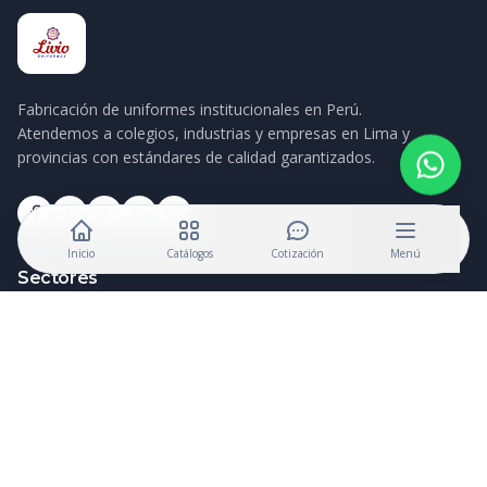
Fabricación de uniformes institucionales en Perú.
Atendemos a colegios, industrias y empresas en Lima y
provincias con estándares de calidad garantizados.
Inicio
Catálogos
Cotización
Menú
Sectores
Colegios, Universidades e Institutos
Deportes y Educación Física
Hospitales, Clínicas y Farmacias
Licitaciones y Sector Público (RNP Oficial)
Restaurantes y Catering
Hoteles y Resorts