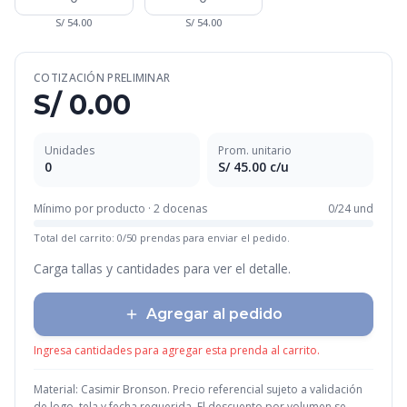
S/
54.00
S/
54.00
COTIZACIÓN PRELIMINAR
S/
0.00
Unidades
Prom. unitario
0
S/
45.00
c/u
Mínimo por producto · 2 docenas
0
/
24
und
Total del carrito:
0
/
50
prendas para enviar el pedido.
Carga tallas y cantidades para ver el detalle.
Agregar al pedido
Ingresa cantidades para agregar esta prenda al carrito.
Material:
Casimir Bronson
. Precio referencial sujeto a validación
de logo, tela y fecha requerida. El descuento por volumen se