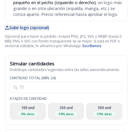
pequeño en el pecho (izquierdo o derecho)
; un logo más
grande o en otra ubicación (espalda, manga, etc.) se
cotiza aparte. Precio referencial hasta aprobar el logo.
Subir logo (opcional)
Opcional para hacer tu pedido. Acepta PNG, JPG, SVG o WEBP (hasta 5
MB); PNG o SVG con fondo transparente se ve mejor. Si está en PDF o
vectorial editable, lo afinamos por WhatsApp.
Escríbenos
.
Simular cantidades
Distribuye cantidades sugeridas entre las tallas automáticamente.
CANTIDAD TOTAL (MÍN.
24
)
ATAJOS DE CANTIDAD
100
und
250
und
500
und
-
5
% desc.
-
10
% desc.
-
15
% desc.