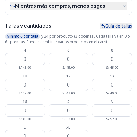
Mientras más compras, menos pagas
Tallas y cantidades
Guía de tallas
Mínimo
6
por talla
y
24
por producto (2 docenas). Cada talla va en 0 o
6
+ prendas. Puedes combinar varios productos en el carrito.
4
6
8
S/
45.00
S/
45.00
S/
45.00
10
12
14
S/
47.00
S/
47.00
S/
49.00
16
S
M
S/
49.00
S/
52.00
S/
52.00
L
XL